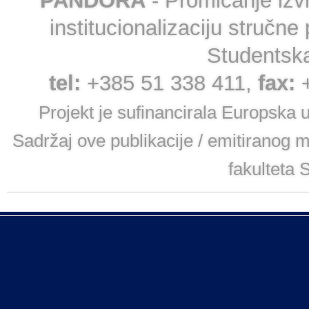
PANDORA
- Promicanje izvr
institucionalizaciju struč
Studentska
tel:
+385 51 338 411,
fax:
Projekt je sufinancirala Europska 
Sadržaj ove publikacije / emitiranog 
fakulteta S