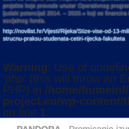
projekte koje provode unutar Operativnog progra
ljudski potencijali 2014. – 2020.« koji se financir
socijalnog fonda.
http://novilist.hr/Vijesti/Rijeka/Stize-vise-od-13-m
strucnu-praksu-studenata-cetiri-rijecka-fakulteta
Warning
: Use of undefi
'php' (this will throw an E
PHP) in
/home/fiumeinf
project.eu/wp-content/
on line
1