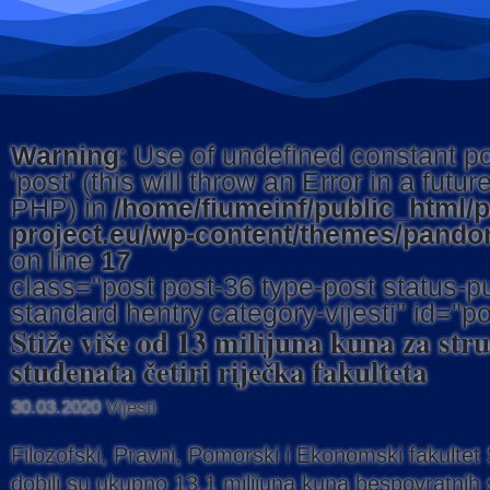
Warning
: Use of undefined constant p
'post' (this will throw an Error in a futur
PHP) in
/home/fiumeinf/public_html/
project.eu/wp-content/themes/pandor
on line
17
class="post post-36 type-post status-pu
standard hentry category-vijesti" id="p
Stiže više od 13 milijuna kuna za st
studenata četiri riječka fakulteta
30.03.2020
Vijesti
Filozofski, Pravni, Pomorski i Ekonomski fakultet S
dobili su ukupno 13,1 milijuna kuna bespovratnih