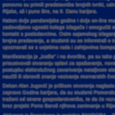
ponovno su primili predstavnike brojnih tvrtki, udrug
Rijeke, ali i puno šire, na 9. Danu karijera.
Nakon dvije pandemijske godine i dvije on-line mani
zadovoljstvo ugostiti kolege izlagače i omogućiti 
kontakt s poslodavcima. Osim sajamskog izlagan
brojna predavanja, a studenti su se informirali o tr
upoznavali se s uvjetima rada i zahtjevima kompa
Manifestacija je „izašla“ i na dvorište, pa su tako po
prisustvovali otvaranju splavi za spašavanje, no
postupku elektrolučnog zavarivanja netaljivom el
naučili ili obnovili znanje vezivanja mornarskih čv
Dekan Alen Jugović je prilikom otvorenja naglasio 
zapravo Godina karijera, da su studenti Pomorsko
traženi od strane gospodarstvenika, te da će razv
kroz projekt Porto Baroš njihova zanimanja u Rijeci