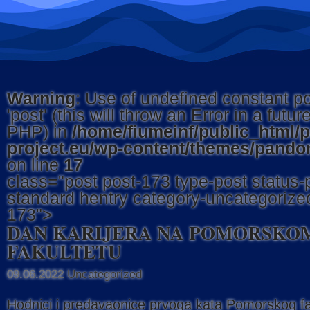
Warning
: Use of undefined constant p
'post' (this will throw an Error in a futur
PHP) in
/home/fiumeinf/public_html/
project.eu/wp-content/themes/pandor
on line
17
class="post post-173 type-post status-
standard hentry category-uncategorized
173">
DAN KARIJERA NA POMORSKO
FAKULTETU
09.06.2022
Uncategorized
Hodnici i predavaonice prvoga kata Pomorskog fak