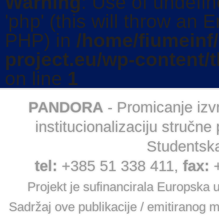
Warning
: Use of undefi
'php' (this will throw an E
PHP) in
/home/fiumeinf
project.eu/wp-content/
on line
1
PANDORA
- Promicanje izvr
institucionalizaciju struč
Studentska
tel:
+385 51 338 411,
fax:
Projekt je sufinancirala Europska 
Sadržaj ove publikacije / emitiranog 