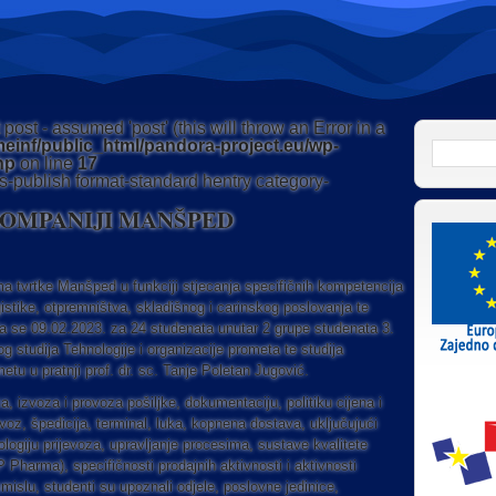
post - assumed 'post' (this will throw an Error in a
einf/public_html/pandora-project.eu/wp-
Pretraži:
hp
on line
17
s-publish format-standard hentry category-
KOMPANIJI MANŠPED
ma tvrtke Manšped u funkciji stjecanja specifičnih kompetencija
ogistike, otpremništva, skladišnog i carinskog poslovanja te
a se 09.02.2023. za 24 studenata unutar 2 grupe studenata 3.
 studija Tehnologije i organizacije prometa te studija
u u pratnji prof. dr. sc. Tanje Poletan Jugović.
, izvoza i provoza pošiljke, dokumentaciju, politiku cijena i
voz, špedicija, terminal, luka, kopnena dostava, uključujući
logiju prijevoza, upravljanje procesima, sustave kvalitete
harma), specifičnosti prodajnih aktivnosti i aktivnosti
smislu, studenti su upoznali odjele, poslovne jedinice,