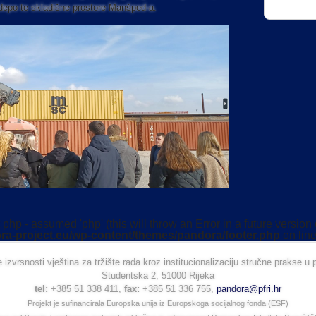
i depo te skladišne prostore Manšped-a.
php - assumed 'php' (this will throw an Error in a future version
ra-project.eu/wp-content/themes/pandora/footer.php
on lin
 izvrsnosti vještina za tržište rada kroz institucionalizaciju stručne prakse
Studentska 2, 51000 Rijeka
tel:
+385 51 338 411,
fax:
+385 51 336 755,
pandora@pfri.hr
Projekt je sufinancirala Europska unija iz Europskoga socijalnog fonda (ESF)