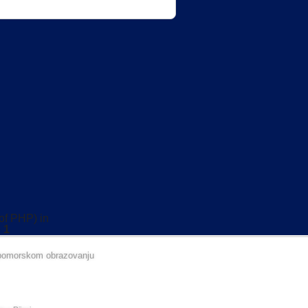
 of PHP) in
e
1
 u pomorskom obrazovanju