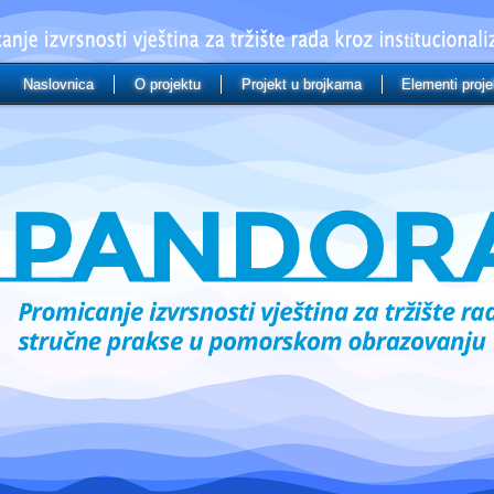
Naslovnica
O projektu
Projekt u brojkama
Elementi proje