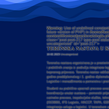
Warning
: Use of undefined constant 
future version of PHP) in
/home/fium
content/themes/pandora/single.p
class="post post-217 type-post statu
uncategorized" id="post-217">
TERENSKA NASTAVA U 
10.02.2023
Uncategorized
Terenska nastava organizirana je u prostori
i praktičnih znanja iz područja integrirane l
kopnenog prijevoza. Terenska nastav održal
godine preddiplomskog i 1. godine diplomskog
Logistike i menadžmenta u pomorstvu i promet
Studenti su praktično upoznali procese uvoza
koordinaciju unutar sustava – pomorski prije
carinske procese, inspekcijske službe, tehno
(ISO9001, IFS Logistic, HACCP, TAPA, GDP P
integriranja usluga u logistici. U terenskom 