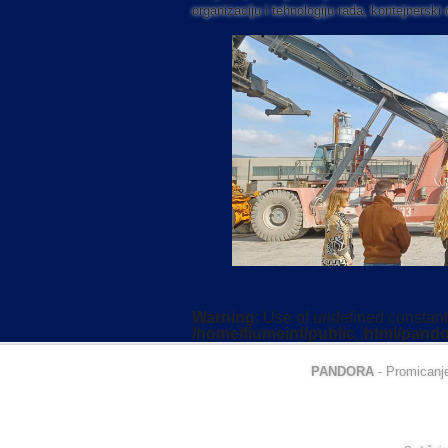
organizaciju i tehnologiju rada, kontejnersk
Warning
: Use of undefined constant 
/home/fiumeinf/public_html/pando
PANDORA
- Promicanje